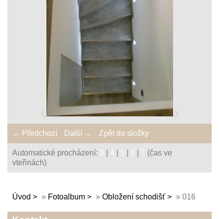
← Předchozí
Další →
Zpět do složky
Automatické procházení:
3
|
4
|
5
|
6
|
7
(čas ve
vteřinách)
Úvod
»
Fotoalbum
»
Obložení schodišť
»
016