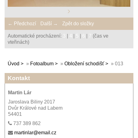
← Předchozí
Další →
Zpět do složky
Automatické procházení:
3
|
4
|
5
|
6
|
7
(čas ve
vteřinách)
Úvod
»
Fotoalbum
»
Obložení schodišť
»
013
Kontakt
Martin Lár
Jaroslava Biliny 2017
Dvůr Králové nad Labem
54401
737 389 862
martinlar@email.cz