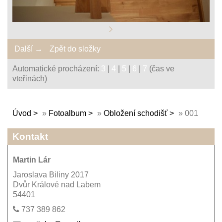
Další →
Zpět do složky
Automatické procházení:
3
|
4
|
5
|
6
|
7
(čas ve
vteřinách)
Úvod
»
Fotoalbum
»
Obložení schodišť
»
001
Kontakt
Martin Lár
Jaroslava Biliny 2017
Dvůr Králové nad Labem
54401
737 389 862