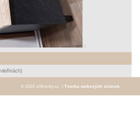
vteřinách)
© 2026 eStránky.cz
|
Tvorba webových stránek