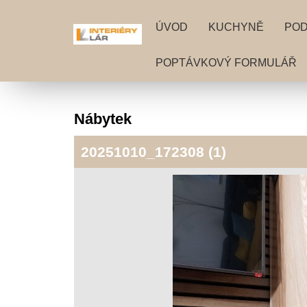
ÚVOD
KUCHYNĚ
PO
POPTÁVKOVÝ FORMULÁŘ
Nábytek
20251010_172308 (1)