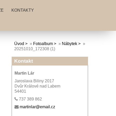
ZE
KONTAKTY
Úvod
»
Fotoalbum
»
Nábytek
»
20251010_172308 (1)
Kontakt
Martin Lár
Jaroslava Biliny 2017
Dvůr Králové nad Labem
54401
737 389 862
martinlar@email.cz