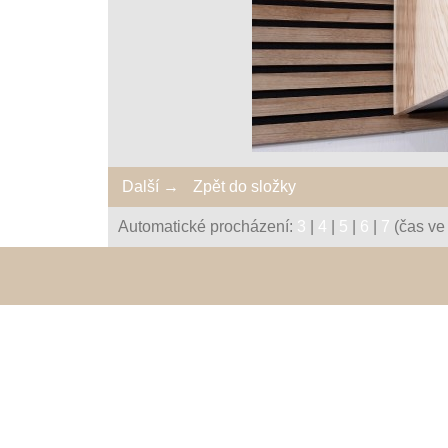
Další →
Zpět do složky
Automatické procházení:
3
|
4
|
5
|
6
|
7
(čas ve 