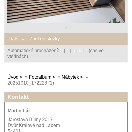
Další →
Zpět do složky
Automatické procházení:
3
|
4
|
5
|
6
|
7
(čas ve
vteřinách)
Úvod
»
Fotoalbum
»
Nábytek
»
20251010_172228 (1)
Kontakt
Martin Lár
Jaroslava Biliny 2017
Dvůr Králové nad Labem
54401