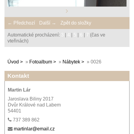
← Předchozí
Další →
Zpět do složky
Automatické procházení:
3
|
4
|
5
|
6
|
7
(čas ve
vteřinách)
Úvod
»
Fotoalbum
»
Nábytek
»
0026
Kontakt
Martin Lár
Jaroslava Biliny 2017
Dvůr Králové nad Labem
54401
737 389 862
martinlar@email.cz