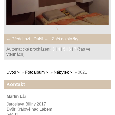
← Předchozí
Další →
Zpět do složky
Automatické procházení:
3
|
4
|
5
|
6
|
7
(čas ve
vteřinách)
Úvod
»
Fotoalbum
»
Nábytek
»
0021
Kontakt
Martin Lár
Jaroslava Biliny 2017
Dvůr Králové nad Labem
54401