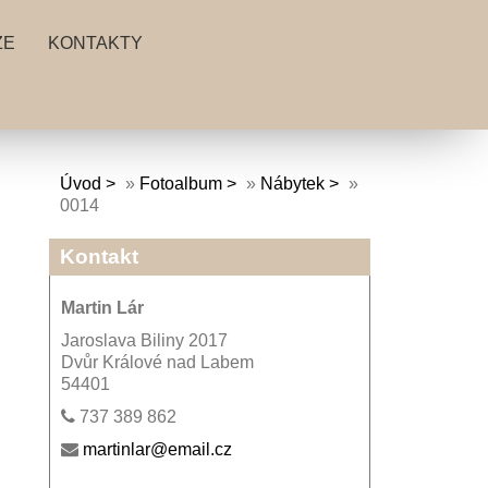
ZE
KONTAKTY
Úvod
»
Fotoalbum
»
Nábytek
»
0014
Kontakt
Martin Lár
Jaroslava Biliny 2017
Dvůr Králové nad Labem
54401
737 389 862
martinlar@email.cz