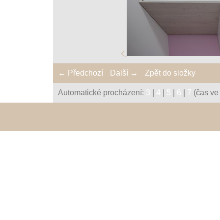
← Předchozí
Další →
Zpět do složky
Automatické procházení:
3
|
4
|
5
|
6
|
7
(čas ve 