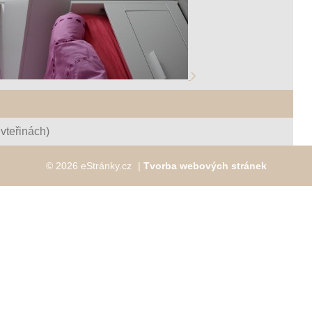
vteřinách)
© 2026 eStránky.cz
|
Tvorba webových stránek