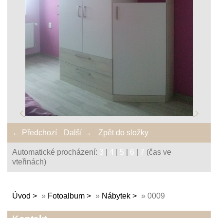
← Předchozí
Další →
Zpět do složky
Automatické procházení:
3
|
4
|
5
|
6
|
7
(čas ve
vteřinách)
Úvod
»
Fotoalbum
»
Nábytek
»
0009