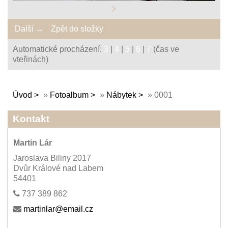
Další →
Zpět do složky
Automatické procházení:
3
|
4
|
5
|
6
|
7
(čas ve
vteřinách)
Úvod
»
Fotoalbum
»
Nábytek
»
0001
Kontakt
Martin Lár
Jaroslava Biliny 2017
Dvůr Králové nad Labem
54401
737 389 862
martinlar@email.cz