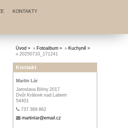
ZE
KONTAKTY
Úvod
»
Fotoalbum
»
Kuchyně
»
20250710_171241
Kontakt
Martin Lár
Jaroslava Biliny 2017
Dvůr Králové nad Labem
54401
737 389 862
martinlar@email.cz