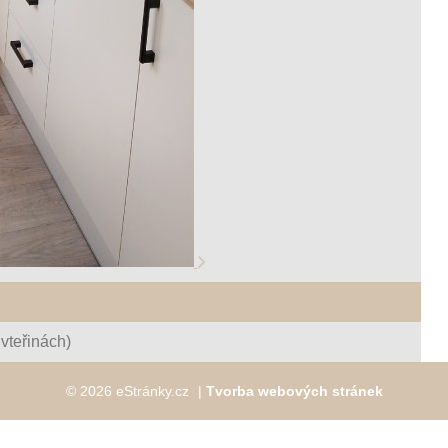
vteřinách)
© 2026 eStránky.cz
|
Tvorba webových stránek