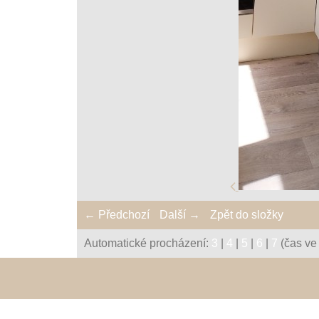
← Předchozí
Další →
Zpět do složky
Automatické procházení:
3
|
4
|
5
|
6
|
7
(čas ve 