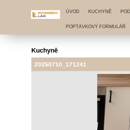
ÚVOD
KUCHYNĚ
PO
POPTÁVKOVÝ FORMULÁŘ
Kuchyně
20250710_171241