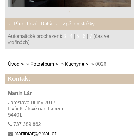
← Předchozí
Další →
Zpět do složky
Automatické procházení:
3
|
4
|
5
|
6
|
7
(čas ve
vteřinách)
Úvod
»
Fotoalbum
»
Kuchyně
»
0026
Kontakt
Martin Lár
Jaroslava Biliny 2017
Dvůr Králové nad Labem
54401
737 389 862
martinlar@email.cz