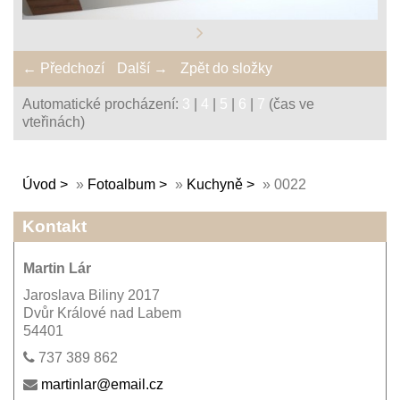
← Předchozí
Další →
Zpět do složky
Automatické procházení:
3
|
4
|
5
|
6
|
7
(čas ve
vteřinách)
Úvod
»
Fotoalbum
»
Kuchyně
»
0022
Kontakt
Martin Lár
Jaroslava Biliny 2017
Dvůr Králové nad Labem
54401
737 389 862
martinlar@email.cz