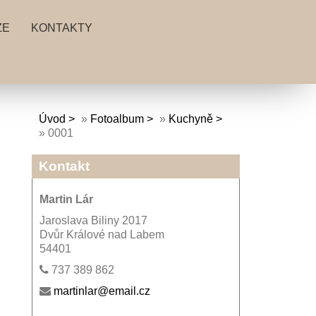
ZE
KONTAKTY
Úvod
»
Fotoalbum
»
Kuchyně
»
0001
Kontakt
Martin Lár
Jaroslava Biliny 2017
Dvůr Králové nad Labem
54401
737 389 862
martinlar@email.cz