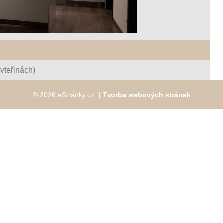
vteřinách)
© 2026 eStránky.cz
|
Tvorba webových stránek