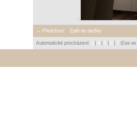
← Předchozí
Zpět do složky
Automatické procházení:
3
|
4
|
5
|
6
|
7
(čas ve 