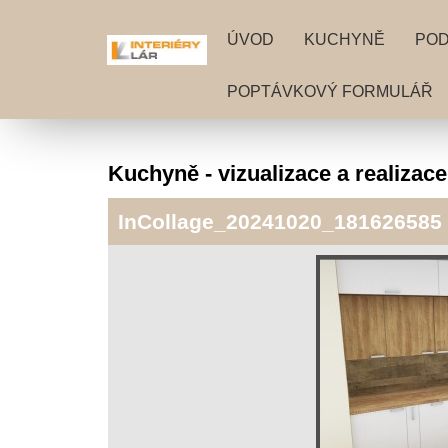
ÚVOD
KUCHYNĚ
PO
POPTÁVKOVÝ FORMULÁŘ
Kuchyně - vizualizace a realizace
InCollage_20241020_181626585