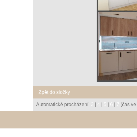
Zpět do složky
Automatické procházení:
3
|
4
|
5
|
6
|
7
(čas ve 