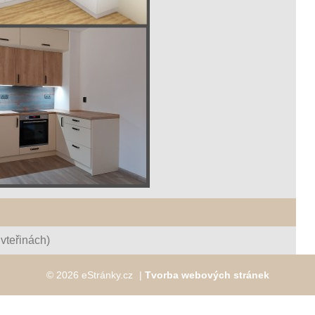
vteřinách)
© 2026 eStránky.cz
|
Tvorba webových stránek