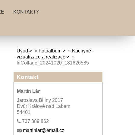
ZE
KONTAKTY
Úvod
»
Fotoalbum
»
Kuchyně -
vizualizace a realizace
»
InCollage_20241020_181626585
Kontakt
Martin Lár
Jaroslava Biliny 2017
Dvůr Králové nad Labem
54401
737 389 862
martinlar@email.cz