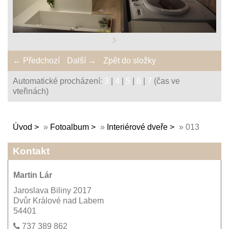
← Předchozí
Další →
Zpět do složky
Automatické procházení:
3
|
4
|
5
|
6
|
7
(čas ve
vteřinách)
Úvod
»
Fotoalbum
»
Interiérové dveře
»
013
Kontakt
Martin Lár
Jaroslava Biliny 2017
Dvůr Králové nad Labem
54401
737 389 862