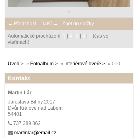
← Předchozí
Další →
Zpět do složky
Automatické procházení:
3
|
4
|
5
|
6
|
7
(čas ve
vteřinách)
Úvod
»
Fotoalbum
»
Interiérové dveře
»
010
Kontakt
Martin Lár
Jaroslava Biliny 2017
Dvůr Králové nad Labem
54401
737 389 862
martinlar@email.cz