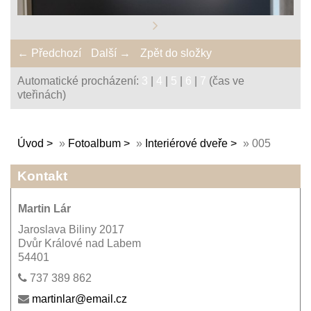
← Předchozí
Další →
Zpět do složky
Automatické procházení:
3
|
4
|
5
|
6
|
7
(čas ve
vteřinách)
Úvod
»
Fotoalbum
»
Interiérové dveře
»
005
Kontakt
Martin Lár
Jaroslava Biliny 2017
Dvůr Králové nad Labem
54401
737 389 862
martinlar@email.cz